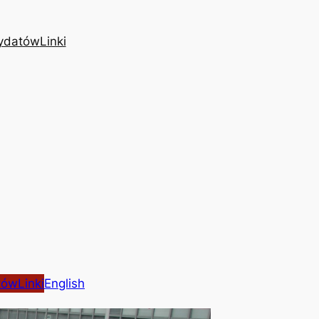
ydatów
Linki
tów
Linki
English