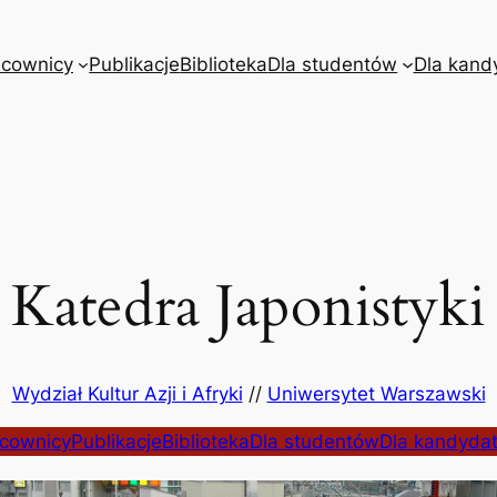
acownicy
Publikacje
Biblioteka
Dla studentów
Dla kand
Katedra Japonistyki
Wydział Kultur Azji i Afryki
//
Uniwersytet Warszawski
cownicy
Publikacje
Biblioteka
Dla studentów
Dla kandyda