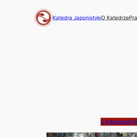
Przejdź
do
Katedra Japonistyki
O Katedrze
Pr
treści
O Katedrze
Pra