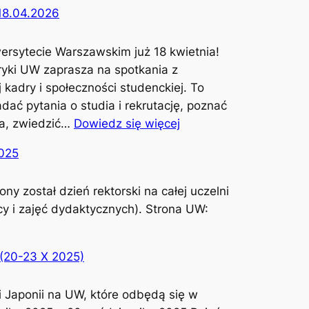
18.04.2026
ersytecie Warszawskim już 18 kwietnia!
Afryki UW zaprasza na spotkania z
 kadry i społeczności studenckiej. To
adać pytania o studia i rekrutację, poznać
:
ka, zwiedzić…
Dowiedz się więcej
D
2025
z
i
ny został dzień rektorski na całej uczelni
e
acy i zajęć dydaktycznych). Strona UW:
ń
O
t
 (20-23 X 2025)
w
a
 Japonii na UW, które odbędą się w
r