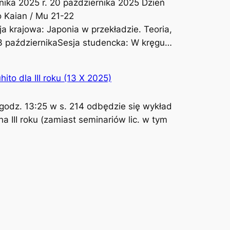
nika 2025 r. 20 października 2025 Dzień
t
 Kaian / Mu 21-22
y
a krajowa: Japonia w przekładzie. Teoria,
n
3 październikaSesja studencka: W kręgu…
a
U
W
hito dla III roku (13 X 2025)
1
8
 godz. 13:25 w s. 214 odbędzie się wykład
.
a III roku (zamiast seminariów lic. w tym
0
4
.
2
0
2
6