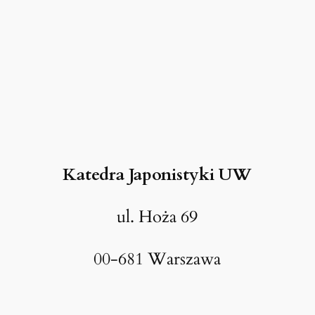
n
a
U
W
(
2
0
-
2
Katedra Japonistyki UW
3
X
ul. Hoża 69
2
0
00-681 Warszawa
2
5
)