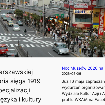
Noc Muzeów 2026 na Wyd
arszawskiej
2026-05-06
oria sięga 1919
Już 16 maja zaprasza
wydarzeń organizowa
ecjalizacji
Wydziale Kultur Azji i 
ęzyka i kultury
profilu WKAiA na Face