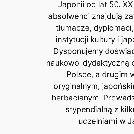
Japonii od lat 50. XX
absolwenci znajdują za
tłumacze, dyplomaci
instytucji kultury i ja
Dysponujemy doświa
naukowo-dydaktyczną 
Polsce, a drugim 
oryginalnym, japońsk
herbacianym. Prowad
stypendialną z ki
uczelniami w Ja