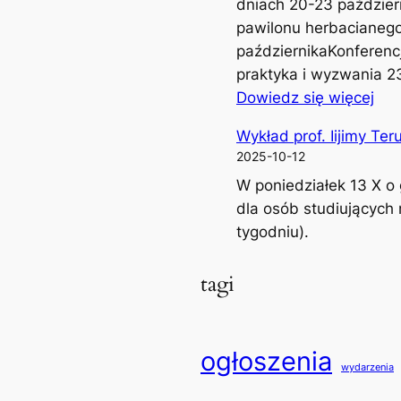
dniach 20-23 paździer
pawilonu herbacianego
październikaKonferencj
praktyka i wyzwania 2
:
Dowiedz się więcej
X
Wykład prof. Iijimy Teru
I
2025-10-12
X
W poniedziałek 13 X o
D
dla osób studiujących n
n
tygodniu).
i
J
tagi
a
p
o
n
ogłoszenia
wydarzenia
i
i