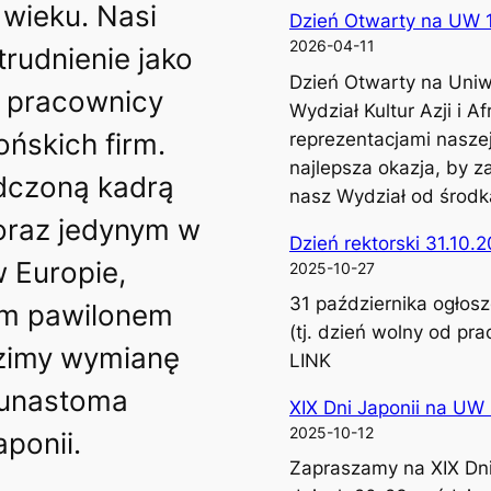
 wieku. Nasi
Dzień Otwarty na UW 
2026-04-11
trudnienie jako
Dzień Otwarty na Uniw
, pracownicy
Wydział Kultur Azji i 
pońskich firm.
reprezentacjami naszej
najlepsza okazja, by z
dczoną kadrą
nasz Wydział od środ
oraz jedynym w
Dzień rektorski 31.10.
w Europie,
2025-10-27
31 października ogłoszo
im pawilonem
(tj. dzień wolny od pr
zimy wymianę
LINK
lkunastoma
XIX Dni Japonii na UW
2025-10-12
ponii.
Zapraszamy na XIX Dni