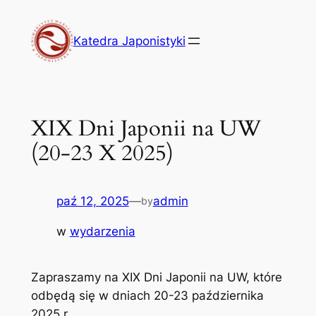
Przejdź
do
Katedra Japonistyki
treści
XIX Dni Japonii na UW
(20-23 X 2025)
paź 12, 2025
—
admin
by
w
wydarzenia
Zapraszamy na XIX Dni Japonii na UW, które
odbędą się w dniach 20-23 października
2025 r.