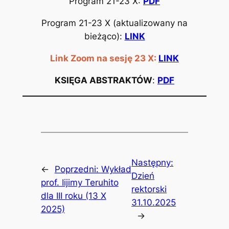
Program 21-23 X:
PDF
Program 21-23 X (aktualizowany na
bieżąco):
LINK
Link Zoom na sesję 23 X:
LINK
KSIĘGA ABSTRAKTÓW
:
PDF
Następny:
←
Poprzedni:
Wykład
Dzień
prof. Iijimy Teruhito
rektorski
dla III roku (13 X
31.10.2025
2025)
→