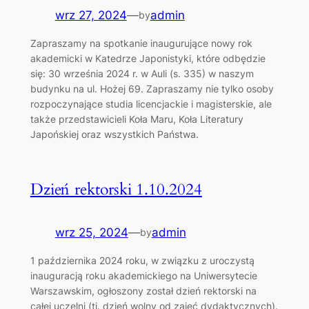
wrz 27, 2024
—
admin
by
Zapraszamy na spotkanie inaugurujące nowy rok
akademicki w Katedrze Japonistyki, które odbędzie
się: 30 września 2024 r. w Auli (s. 335) w naszym
budynku na ul. Hożej 69. Zapraszamy nie tylko osoby
rozpoczynające studia licencjackie i magisterskie, ale
także przedstawicieli Koła Maru, Koła Literatury
Japońskiej oraz wszystkich Państwa.
Dzień rektorski 1.10.2024
wrz 25, 2024
—
admin
by
1 października 2024 roku, w związku z uroczystą
inauguracją roku akademickiego na Uniwersytecie
Warszawskim, ogłoszony został dzień rektorski na
całej uczelni (tj. dzień wolny od zajęć dydaktycznych).