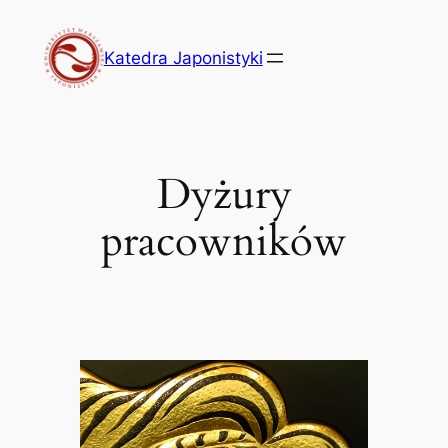
Przejdź
do
Katedra Japonistyki
treści
Dyżury
pracowników