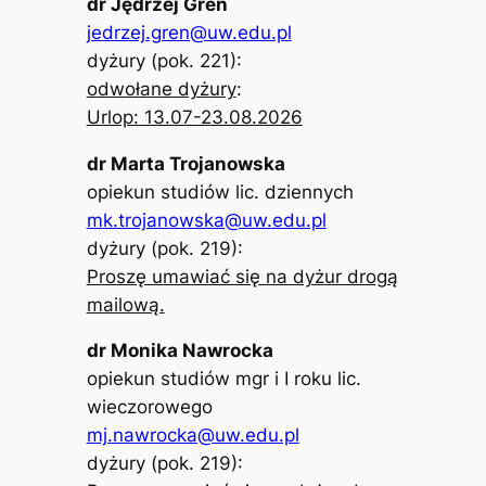
dr Jędrzej Greń
jedrzej.gren@uw.edu.pl
dyżury (pok. 221):
odwołane dyżury
:
Urlop: 13.07-23.08.2026
dr Marta Trojanowska
opiekun studiów lic. dziennych
mk.trojanowska@uw.edu.pl
dyżury (pok. 219):
Proszę umawiać się na dyżur drogą
mailową.
dr Monika Nawrocka
opiekun studiów mgr i I roku lic.
wieczorowego
mj.nawrocka@uw.edu.pl
dyżury (pok. 219):​