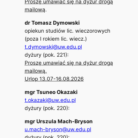
Proszę umawiać się na dyżur drogą
mailową
.
dr Tomasz Dymowski
opiekun studiów lic. wieczorowych
(poza I rokiem lic. wiecz.)
t.dymowski@uw.edu.pl
dyżury (pok. 221):
Proszę umawiać się na dyżur drogą
mailową.
Urlop 13.07-16.08.2026
mgr Tsuneo Okazaki
t.okazaki@uw.edu.pl
dyżury (pok. 220):​
mgr Urszula Mach-Bryson
u.mach-bryson@uw.edu.pl
dyżury (pok. 220):