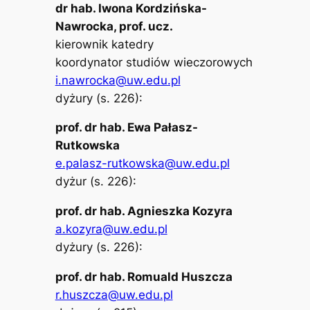
dr hab. Iwona Kordzińska-
Nawrocka, prof. ucz.
kierownik katedry
koordynator studiów wieczorowych
i.nawrocka@uw.edu.pl
dyżury (s. 226):
prof. dr hab. Ewa Pałasz-
Rutkowska
e.palasz-rutkowska@uw.edu.pl
dyżur (s. 226):
prof. dr hab. Agnieszka Kozyra
a.kozyra@uw.edu.pl
dyżury (s. 226):
prof. dr hab. Romuald Huszcza
r.huszcza@uw.edu.pl