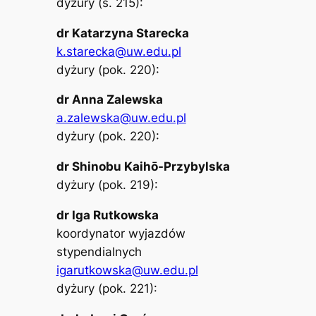
dyżury (s. 215):
dr Katarzyna Starecka
k.starecka@uw.edu.pl
dyżury (pok. 220):
dr Anna Zalewska
a.zalewska@uw.edu.pl
dyżury (pok. 220):​
dr Shinobu Kaihō-Przybylska
dyżury (pok. 219):​
dr Iga Rutkowska
koordynator wyjazdów
stypendialnych
igarutkowska@uw.edu.pl
dyżury (pok. 221):