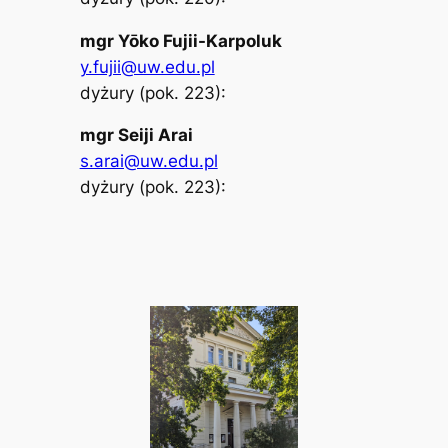
mgr Yōko Fujii-Karpoluk
y.fujii@uw.edu.pl
dyżury (pok. 223):
mgr Seiji Arai
s.arai@uw.edu.pl
dyżury (pok. 223):