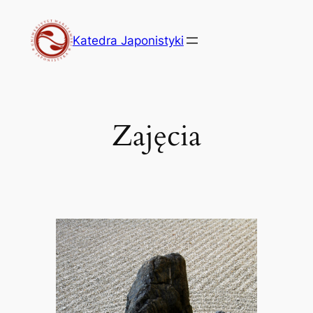
Przejdź
do
Katedra Japonistyki
treści
Zajęcia