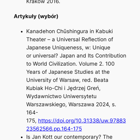
Kraków 2016.
Artykuły (wybór)
Kanadehon Chūshingura
in Kabuki
Theater – a Universal Reflection of
Japanese Uniqueness
, w:
Unique
or universal? Japan and Its Contribution
to World Civilization. Volume 2. 100
Years of Japanese Studies at the
University of Warsaw,
red. Beata
Kubiak Ho-Chi i Jędrzej Greń,
Wydawnictwo Uniwersytetu
Warszawskiego, Warszawa 2024, s.
164-
175,
https://doi.org/10.31338/uw.97883
23562566.pp.164-175
Is Jan Kott our contemporary? The