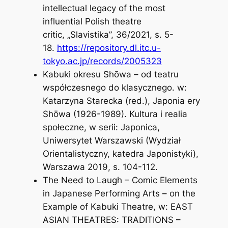
intellectual legacy of the most
influential Polish theatre
critic,
„Slavistika”, 36/2021, s. 5-
18.
https://repository.dl.itc.u-
tokyo.ac.jp/records/2005323
Kabuki okresu Shōwa – od teatru
współczesnego do klasycznego.
w:
Katarzyna Starecka (red.),
Japonia ery
Shōwa (1926-1989). Kultura i realia
społeczne,
w serii: Japonica,
Uniwersytet Warszawski (Wydział
Orientalistyczny, katedra Japonistyki),
Warszawa 2019, s. 104-112.
The Need to Laugh – Comic Elements
in Japanese Performing Arts – on the
Example of Kabuki Theatre
, w:
EAST
ASIAN THEATRES: TRADITIONS –