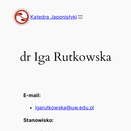
Przejdź
do
Katedra Japonistyki
treści
dr Iga Rutkowska
E-mail:
igarutkowska@uw.edu.pl
Stanowisko: