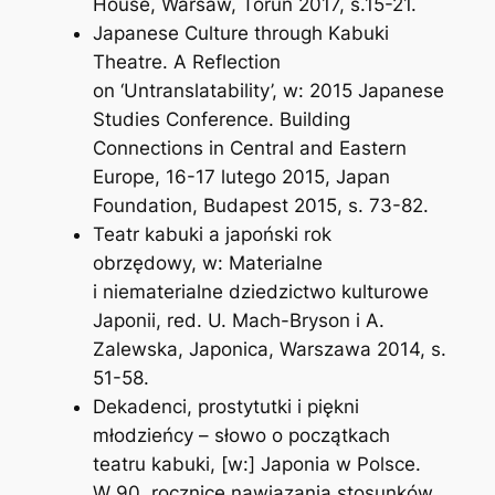
House, Warsaw, Toruń 2017, s.15-21.
Japanese Culture through Kabuki
Theatre. A Reflection
on ‘Untranslatability’,
w: 2015 Japanese
Studies Conference. Building
Connections in Central and Eastern
Europe, 16-17 lutego 2015, Japan
Foundation, Budapest 2015, s. 73-82.
Teatr
kabuki
a japoński rok
obrzędowy,
w:
Materialne
i niematerialne dziedzictwo kulturowe
Japonii
, red. U. Mach-Bryson i A.
Zalewska, Japonica, Warszawa 2014, s.
51-58.
Dekadenci, prostytutki i piękni
młodzieńcy – słowo o początkach
teatru
kabuki, [w:]
Japonia w Polsce.
W 90. rocznicę nawiązania stosunków